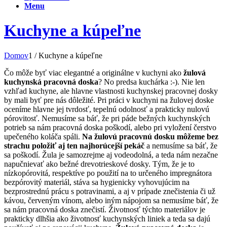
Menu
Kuchyne a kúpeľne
Domov
1
/
Kuchyne a kúpeľne
Čo môže byť viac elegantné a originálne v kuchyni ako
žulová
kuchynská pracovná doska
? No predsa kuchárka :-). Nie len
vzhľad kuchyne, ale hlavne vlastnosti kuchynskej pracovnej dosky
by mali byť pre nás dôležité. Pri práci v kuchyni na žulovej doske
oceníme hlavne jej tvrdosť, tepelnú odolnosť a prakticky nulovú
pórovitosť. Nemusíme sa báť, že pri páde bežných kuchynských
potrieb sa nám pracovná doska poškodí, alebo pri vyložení čerstvo
upečeného koláča spáli.
Na žulovú pracovnú dosku môžeme bez
strachu položiť aj ten najhorúcejší pekáč
a nemusíme sa báť, že
sa poškodí. Žula je samozrejme aj vodeodolná, a teda nám nezačne
napučnievať ako bežné drevotrieskové dosky. Tým, že je to
nízkopórovitá, respektíve po použití na to určeného impregnátora
bezpórovitý materiál, stáva sa hygienicky vyhovujúcim na
bezprostrednú prácu s potravinami, a aj v prípade znečistenia či už
kávou, červeným vínom, alebo iným nápojom sa nemusíme báť, že
sa nám pracovná doska znečistí. Životnosť týchto materiálov je
prakticky dlhšia ako životnosť kuchynských liniek a teda sa dajú