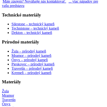
Máte záujem? Neváhajte nás kontaktovať.
... viac nápadov pre
vašu predstavu
Technické materiály
Silestone – technický kameň
Technistone – technický kameň
Dekton – technický kameň
Prírodné materiály
Žula – prírodný kameň
Mramor – prírodný kameň
Ónyx – prírodný kameň
Pieskovec – prírodný kameň
Travertín – prírodný kameň
Kremeň – prírodný kameň
Materiály
Žula
Mramor
Travertín
Ónyx