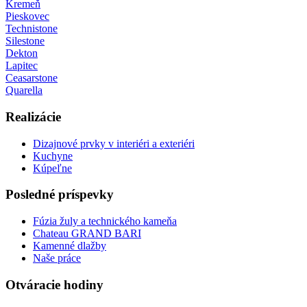
Kremeň
Pieskovec
Technistone
Silestone
Dekton
Lapitec
Ceasarstone
Quarella
Realizácie
Dizajnové prvky v interiéri a exteriéri
Kuchyne
Kúpeľne
Posledné príspevky
Fúzia žuly a technického kameňa
Chateau GRAND BARI
Kamenné dlažby
Naše práce
Otváracie hodiny