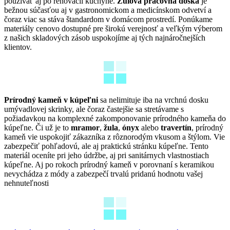
používať aj po renovácii kuchyne.
Žulová pracovná doska
je
bežnou súčasťou aj v gastronomickom a medicínskom odvetví a
čoraz viac sa stáva štandardom v domácom prostredí. Ponúkame
materiály cenovo dostupné pre širokú verejnosť a veľkým výberom
z našich skladových zásob uspokojíme aj tých najnáročnejších
klientov.
Prírodný kameň v kúpeľni
sa nelimituje iba na vrchnú dosku
umývadlovej skrinky, ale čoraz častejšie sa stretávame s
požiadavkou na komplexné zakomponovanie prírodného kameňa do
kúpeľne. Či už je to
mramor
,
žula
,
ónyx
alebo
travertín
, prírodný
kameň vie uspokojiť zákazníka z rôznorodým vkusom a štýlom. Vie
zabezpečiť pohľadovú, ale aj praktickú stránku kúpeľne. Tento
materiál oceníte pri jeho údržbe, aj pri sanitárnych vlastnostiach
kúpeľne. Aj po rokoch prírodný kameň v porovnaní s keramikou
nevychádza z módy a zabezpečí trvalú pridanú hodnotu vašej
nehnuteľnosti