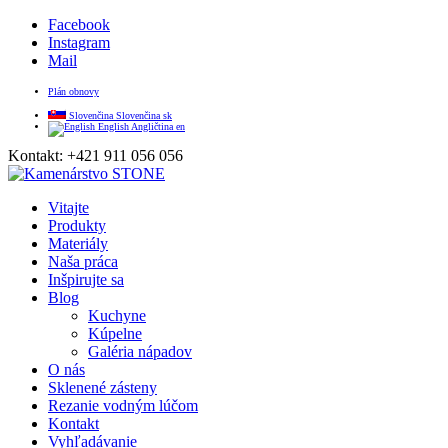
Facebook
Instagram
Mail
Plán obnovy
Slovenčina
Slovenčina
sk
English
Angličtina
en
Kontakt: +421 911 056 056
Vitajte
Produkty
Materiály
Naša práca
Inšpirujte sa
Blog
Kuchyne
Kúpelne
Galéria nápadov
O nás
Sklenené zásteny
Rezanie vodným lúčom
Kontakt
Vyhľadávanie