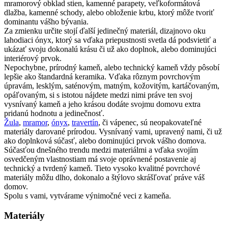
mramorový obklad stien, kamenné parapety, veľkoformátová
dlažba, kamenné schody, alebo obloženie krbu, ktorý môže tvoriť
dominantu vášho bývania.
Za zmienku určite stojí ďalší jedinečný materiál, dizajnovo oku
lahodiaci ónyx, ktorý sa vďaka priepustnosti svetla dá podsvietiť a
ukázať svoju dokonalú krásu či už ako doplnok, alebo dominujúci
interiérový prvok.
Nepochybne, prírodný kameň, alebo technický kameň vždy pôsobí
lepšie ako štandardná keramika. Vďaka rôznym povrchovým
úpravám, lesklým, saténovým, matným, kožovitým, kartáčovaným,
opáľovaným, si s istotou nájdete medzi nimi práve ten svoj
vysnívaný kameň a jeho krásou dodáte svojmu domovu extra
pridanú hodnotu a jedinečnosť.
Žula
,
mramor
,
ónyx
,
travertín
, či vápenec, sú neopakovateľné
materiály darované prírodou. Vysnívaný vami, upravený nami, či už
ako doplnková súčasť, alebo dominujúci prvok vášho domova.
Súčasťou dnešného trendu medzi materiálmi a vďaka svojím
osvedčeným vlastnostiam má svoje oprávnené postavenie aj
technický a tvrdený kameň. Tieto vysoko kvalitné povrchové
materiály môžu dlho, dokonalo a štýlovo skrášľovať práve váš
domov.
Spolu s vami, vytvárame výnimočné veci z kameňa.
Materiály