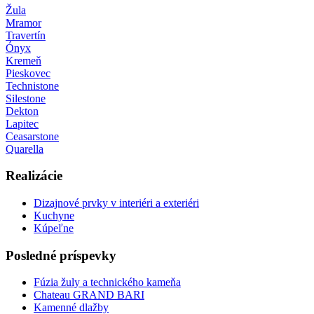
Žula
Mramor
Travertín
Ónyx
Kremeň
Pieskovec
Technistone
Silestone
Dekton
Lapitec
Ceasarstone
Quarella
Realizácie
Dizajnové prvky v interiéri a exteriéri
Kuchyne
Kúpeľne
Posledné príspevky
Fúzia žuly a technického kameňa
Chateau GRAND BARI
Kamenné dlažby