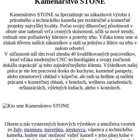
Kamenárstvo STONE
Kamenárstvo STONE sa špecializuje na zákazkovú výrobu z
prírodného a technického kameňa pre rezidenčné a komerčné
projekty najvyššej kvality. Počas svojej dlhoročnej pôsobnosti v
obore sme naberali veľa cenných skúseností, učili sa nové trendy,
vnímali sme požiadavky klientov a potreby trhu. Vďaka tomu sme si
získali dôveru naších zákazníkov a stali sa jedným z lídrov na trhu v
našom odvetví.
V súčasnosti náš tím tvorí zhruba 40 kvalifikovaných pracovníkov,
ktorí vďaka moderným CNC technológiám a svojej zručnosti
dokážu uspokojiť aj toho najnáročnejšieho klienta. Výsledkom našej
práce je nie len pracovná doska do kuchyne, kamenné parapety,
alebo mramorový obklad v kúpeľni, ale radi sa hrdíme aj našími
prácami v komerčnej oblasti, v hoteloch, wellness zariadeniach,
reštauráciách, výletných lodiach, alebo v kostoloch.
Okrem u nás vystavených hotových výrobkov a množstva vzoriek
zo
žuly
,
mramoru
,
travertínu
,
pieskovca
, vápenca a technického
kameňa, budete mať možnosť vidieť kameň v jeho plnej kráse v