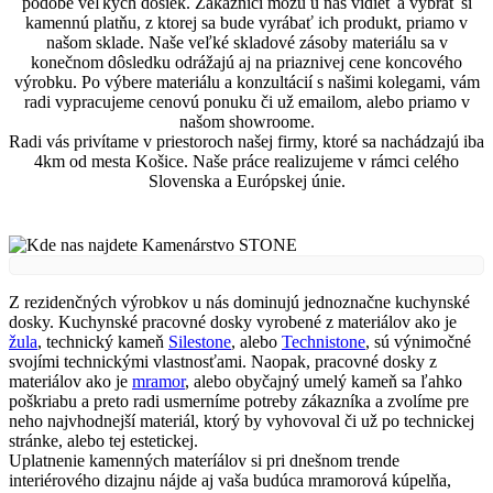
podobe veľkých dosiek. Zákazníci môžu u nás vidieť a vybrať si
kamennú platňu, z ktorej sa bude vyrábať ich produkt, priamo v
našom sklade. Naše veľké skladové zásoby materiálu sa v
konečnom dôsledku odrážajú aj na priaznivej cene koncového
výrobku. Po výbere materiálu a konzultácií s našimi kolegami, vám
radi vypracujeme cenovú ponuku či už emailom, alebo priamo v
našom showroome.
Radi vás privítame v priestoroch našej firmy, ktoré sa nachádzajú iba
4km od mesta Košice. Naše práce realizujeme v rámci celého
Slovenska a Európskej únie.
Z rezidenčných výrobkov u nás dominujú jednoznačne kuchynské
dosky. Kuchynské pracovné dosky vyrobené z materiálov ako je
žula
, technický kameň
Silestone
, alebo
Technistone
, sú výnimočné
svojími technickými vlastnosťami. Naopak, pracovné dosky z
materiálov ako je
mramor
, alebo obyčajný umelý kameň sa ľahko
poškriabu a preto radi usmerníme potreby zákazníka a zvolíme pre
neho najvhodnejší materiál, ktorý by vyhovoval či už po technickej
stránke, alebo tej estetickej.
Uplatnenie kamenných materíálov si pri dnešnom trende
interiérového dizajnu nájde aj vaša budúca mramorová kúpelňa,