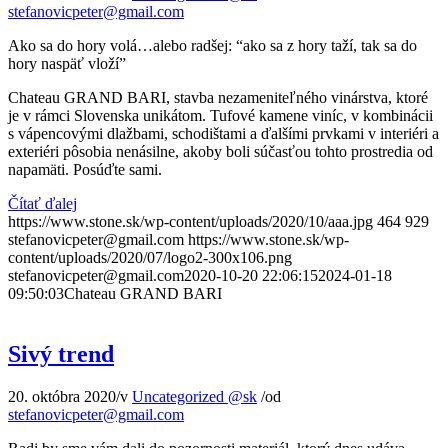
stefanovicpeter@gmail.com
Ako sa do hory volá…alebo radšej: “ako sa z hory taží, tak sa do
hory naspäť vloží”
Chateau GRAND BARI, stavba nezameniteľného vinárstva, ktoré
je v rámci Slovenska unikátom. Tufové kamene viníc, v kombinácii
s vápencovými dlažbami, schodištami a ďalšími prvkami v interiéri a
exteriéri pôsobia nenásilne, akoby boli súčasťou tohto prostredia od
napamäti. Posúďte sami.
Čítať ďalej
https://www.stone.sk/wp-content/uploads/2020/10/aaa.jpg
464
929
stefanovicpeter@gmail.com
https://www.stone.sk/wp-
content/uploads/2020/07/logo2-300x106.png
stefanovicpeter@gmail.com
2020-10-20 22:06:15
2024-01-18
09:50:03
Chateau GRAND BARI
Sivý trend
20. októbra 2020
/
v
Uncategorized @sk
/
od
stefanovicpeter@gmail.com