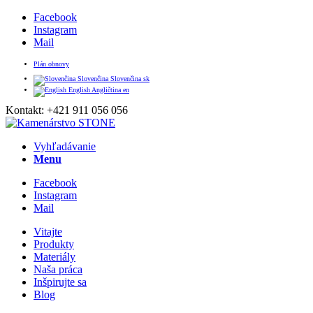
Facebook
Instagram
Mail
Plán obnovy
Slovenčina
Slovenčina
sk
English
Angličtina
en
Kontakt: +421 911 056 056
Vyhľadávanie
Menu
Facebook
Instagram
Mail
Vitajte
Produkty
Materiály
Naša práca
Inšpirujte sa
Blog