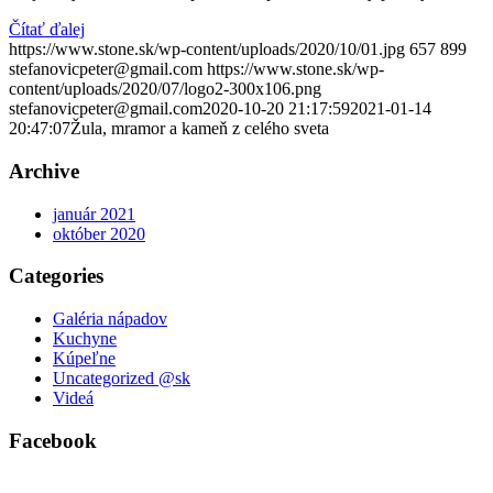
Čítať ďalej
https://www.stone.sk/wp-content/uploads/2020/10/01.jpg
657
899
stefanovicpeter@gmail.com
https://www.stone.sk/wp-
content/uploads/2020/07/logo2-300x106.png
stefanovicpeter@gmail.com
2020-10-20 21:17:59
2021-01-14
20:47:07
Žula, mramor a kameň z celého sveta
Archive
január 2021
október 2020
Categories
Galéria nápadov
Kuchyne
Kúpeľne
Uncategorized @sk
Videá
Facebook