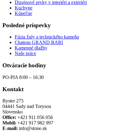
Dizajnové prvky v interiéri a exteriéri
Kuchyne
Kúpeľne
Posledné príspevky
Fúzia žuly a technického kameňa
Chateau GRAND BARI
Kamenné dlažby
Naše práce
Otváracie hodiny
PO-PIA 8:00 – 16:30
Kontakt
Byster 275
04441 Sady nad Torysou
Slovensko
Office:
+421 911 056 056
Mobil:
+421 917 982 997
E-mail:
info@stone.sk