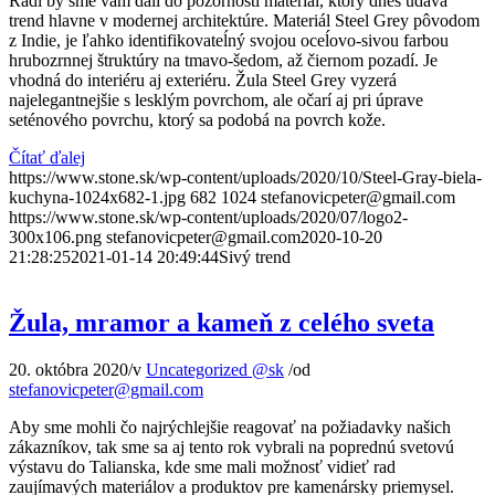
Radi by sme vám dali do pozornosti materiál, ktorý dnes udáva
trend hlavne v modernej architektúre. Materiál Steel Grey pôvodom
z Indie, je ľahko identifikovateĺný svojou oceĺovo-sivou farbou
hrubozrnnej štruktúry na tmavo-šedom, až čiernom pozadí. Je
vhodná do interiéru aj exteriéru. Žula Steel Grey vyzerá
najelegantnejšie s lesklým povrchom, ale očarí aj pri úprave
seténového povrchu, ktorý sa podobá na povrch kože.
Čítať ďalej
https://www.stone.sk/wp-content/uploads/2020/10/Steel-Gray-biela-
kuchyna-1024x682-1.jpg
682
1024
stefanovicpeter@gmail.com
https://www.stone.sk/wp-content/uploads/2020/07/logo2-
300x106.png
stefanovicpeter@gmail.com
2020-10-20
21:28:25
2021-01-14 20:49:44
Sivý trend
Žula, mramor a kameň z celého sveta
20. októbra 2020
/
v
Uncategorized @sk
/
od
stefanovicpeter@gmail.com
Aby sme mohli čo najrýchlejšie reagovať na požiadavky našich
zákazníkov, tak sme sa aj tento rok vybrali na poprednú svetovú
výstavu do Talianska, kde sme mali možnosť vidieť rad
zaujímavých materiálov a produktov pre kamenársky priemysel.