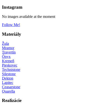
Instagram
No images available at the moment
Follow Me!
Materiály
Žula
Mramor
Travertín
Ónyx
Kremeň
Pieskovec
Technistone
Silestone
Dekton
Lapitec
Ceasarstone
Quarella
Realizácie